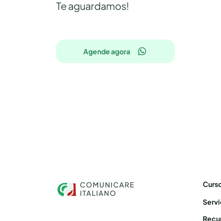
Te aguardamos!
Agende agora
Curs
Serv
Recur