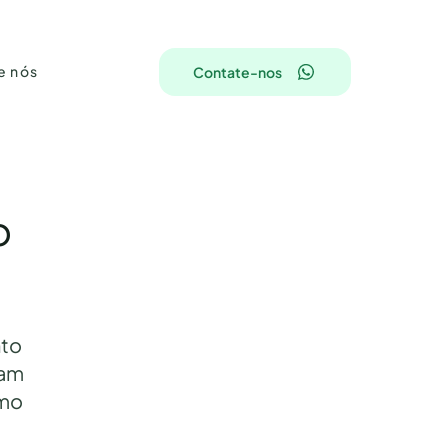
e nós
Contate-nos
o
nto
jam
omo