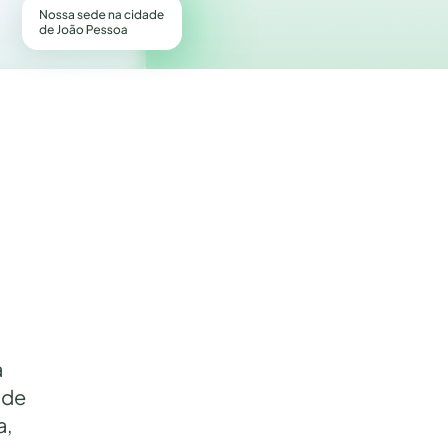
a
 de
a,